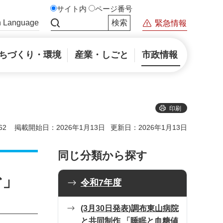
サイト内
ページ番号
n Language
緊急情報
サイト内検索
ちづくり・環境
産業・しごと
市政情報
印刷
62
掲載開始日：2026年1月13日
更新日：2026年1月13日
同じ分類から探す
む」
令和7年度
(3月30日発表)調布東山病院
と共同制作 「睡眠と血糖値