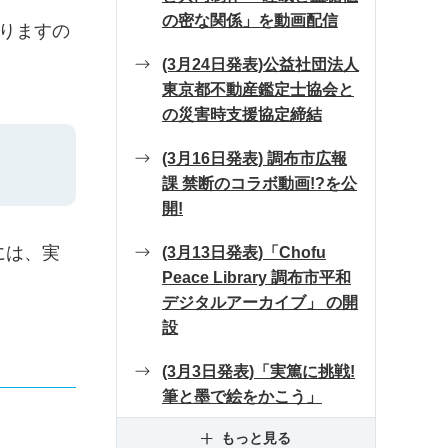
の密な関係」を動画配信
りますの
(3月24日発表)公益社団法人
東京都不動産鑑定士協会と
の災害時支援協定締結
(3月16日発表) 調布市広報
課 禁断のコラボ動画!?を公
開!
には、実
(3月13日発表)「Chofu
Peace Library 調布市平和
デジタルアーカイブ」 の開
設
(3月3日発表)「実篤に挑戦!
筆と墨で絵をかこう」
もっと見る