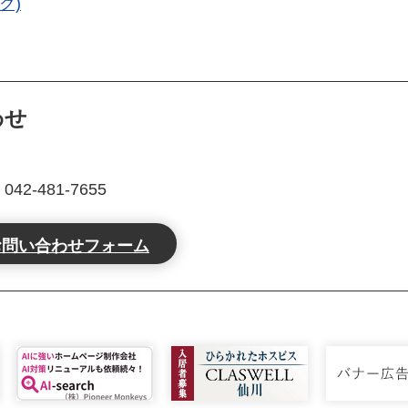
ク)
わせ
2-481-7655