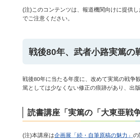
(注)このコンテンツは、報道機関向けに提供
でご注意ください。
戦後80年、武者小路実篤の
戦後80年に当たる年度に、改めて実篤の戦争
篤としては少なくない修正の痕跡があり、出
読書講座「実篤の「大東亜戦
(注)本講座は
企画展「続・自筆原稿の魅力」
の