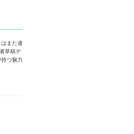
とはまた違
者草稿デ
が持つ魅力