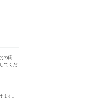
で)の氏
信してくだ
付けます。