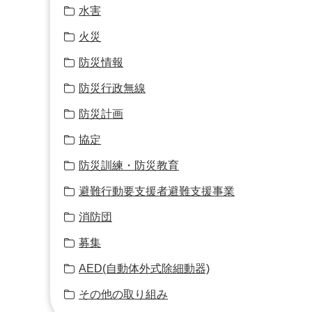
水害
火災
防災情報
防災行政無線
防災計画
協定
防災訓練・防災教育
避難行動要支援者避難支援事業
消防団
募集
AED(自動体外式除細動器)
その他の取り組み