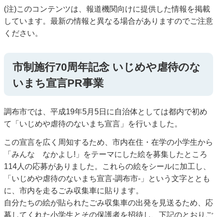
(注)このコンテンツは、報道機関向けに提供した情報を掲載
しています。最新の情報と異なる場合がありますのでご注意
ください。
市制施行70周年記念 いじめや虐待のな
いまち宣言PR事業
調布市では、平成19年5月5日に自治体としては都内で初め
て「いじめや虐待のないまち宣言」を行いました。
この宣言を広く周知するため、市内在住・在学の小学生から
「みんな なかよし!」をテーマにした絵を募集したところ
114人の応募がありました。これらの絵をシールに加工し、
「いじめや虐待のないまち宣言-調布市-」という文字ととも
に、市内を走るごみ収集車に貼ります。
自分たちの絵が貼られたごみ収集車の出発を見送るため、応
募してくれた小学生とその保護者を招待し、下記のとおりご