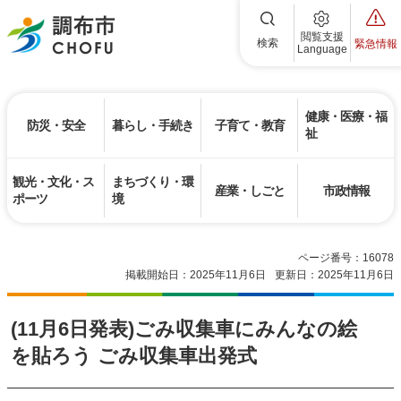
調布市
閲覧支援
検索
緊急情報
Language
健康・医療・福
防災・安全
暮らし・手続き
子育て・教育
祉
観光・文化・ス
まちづくり・環
産業・しごと
市政情報
ポーツ
境
ページ番号：16078
掲載開始日：2025年11月6日
更新日：2025年11月6日
(11月6日発表)ごみ収集車にみんなの絵
を貼ろう ごみ収集車出発式