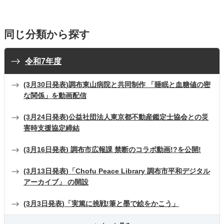
同じ分類から探す
令和7年度
(3月30日発表)調布東山病院と共同制作 「睡眠と血糖値の密
な関係」を動画配信
(3月24日発表)公益社団法人東京都不動産鑑定士協会との災
害時支援協定締結
(3月16日発表) 調布市広報課 禁断のコラボ動画!?を公開!
(3月13日発表)「Chofu Peace Library 調布市平和デジタル
アーカイブ」 の開設
(3月3日発表)「実篤に挑戦!筆と墨で絵をかこう」