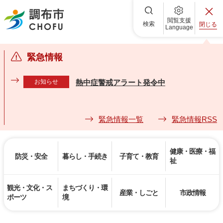
調布市
閲覧支援
検索
閉じる
Language
緊急情報
お知らせ
熱中症警戒アラート発令中
緊急情報一覧
緊急情報RSS
健康・医療・福
防災・安全
暮らし・手続き
子育て・教育
祉
観光・文化・ス
まちづくり・環
産業・しごと
市政情報
ポーツ
境