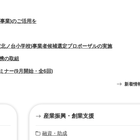
等事業)のご活用を
(北ノ台小学校)事業者候補選定プロポーザルの実施
携の取組
ナー(9月開始・全6回)
新着情
産業振興・創業支援
融資・助成