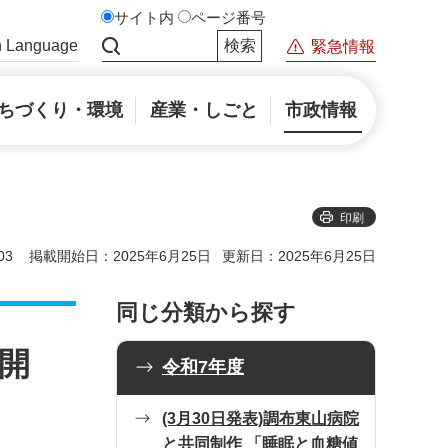
サイト内
ページ番号
n Language
緊急情報
サイト内検索
ちづくり・環境
産業・しごと
市政情報
印刷
03
掲載開始日：2025年6月25日
更新日：2025年6月25日
同じ分類から探す
を開
令和7年度
(3月30日発表)調布東山病院
と共同制作 「睡眠と血糖値