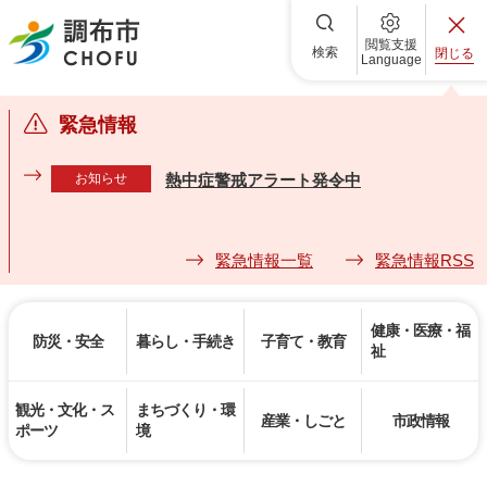
調布市
閲覧支援
検索
閉じる
Language
緊急情報
お知らせ
熱中症警戒アラート発令中
緊急情報一覧
緊急情報RSS
健康・医療・福
防災・安全
暮らし・手続き
子育て・教育
祉
観光・文化・ス
まちづくり・環
産業・しごと
市政情報
ポーツ
境