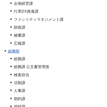
企画経営課
行革DX推進課
ファシリティマネジメント課
財政課
秘書課
広報課
総務部
総務課
総務課 公文書管理係
検査担当
法制課
人事課
契約課
管財課