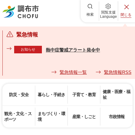
調布市
閲覧支援
検索
閉じる
Language
緊急情報
お知らせ
熱中症警戒アラート発令中
緊急情報一覧
緊急情報RSS
健康・医療・福
防災・安全
暮らし・手続き
子育て・教育
祉
観光・文化・ス
まちづくり・環
産業・しごと
市政情報
ポーツ
境