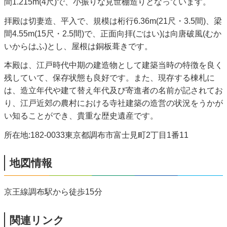
間1.215m(4尺)で、小振りな見世棚造りとなっています。
拝殿は切妻造、平入で、規模は桁行6.36m(21尺・3.5間)、梁
間4.55m(15尺・2.5間)で、正面向拝(ごはい)は向唐破風(むか
いからはふ)とし、屋根は銅板葺きです。
本殿は、江戸時代中期の建造物として建築当時の特徴を良く
残していて、保存状態も良好です。また、現存する棟札に
は、造立年代や建て替え年代及び寄進者の名前が記されてお
り、江戸近郊の農村における寺社建築の造営の状況をうかが
い知ることができ、貴重な歴史遺産です。
所在地:182-0033東京都調布市富士見町2丁目1番11
地図情報
京王線調布駅から徒歩15分
関連リンク