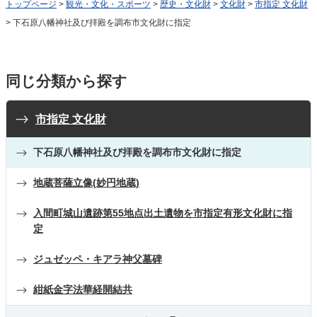
トップページ
>
観光・文化・スポーツ
>
歴史・文化財
>
文化財
>
市指定 文化財
> 下石原八幡神社及び拝殿を調布市文化財に指定
同じ分類から探す
市指定 文化財
下石原八幡神社及び拝殿を調布市文化財に指定
地蔵菩薩立像(妙円地蔵)
入間町城山遺跡第55地点出土遺物を市指定有形文化財に指
定
ジュゼッペ・キアラ神父墓碑
紺紙金字法華経開結共