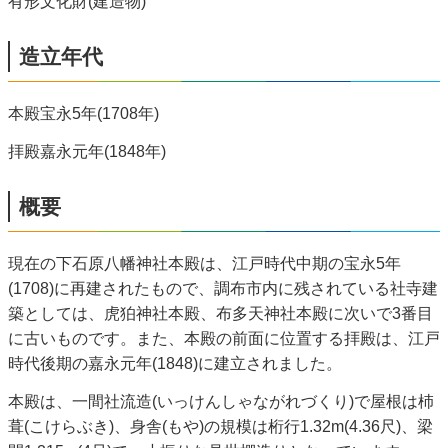
有形文化財(建造物)
造立年代
本殿宝永5年(1708年)
拝殿嘉永元年(1848年)
概要
現在の下石原八幡神社本殿は、江戸時代中期の宝永5年
(1708)に再建されたもので、調布市内に残されている社寺建
築としては、虎狛神社本殿、布多天神社本殿に次いで3番目
に古いものです。また、本殿の前面に位置する拝殿は、江戸
時代後期の嘉永元年(1848)に建立されました。
本殿は、一間社流造(いっけんしゃながれづくり)で屋根は杮
葺(こけらぶき)、身舎(もや)の規模は桁行1.32m(4.36尺)、梁