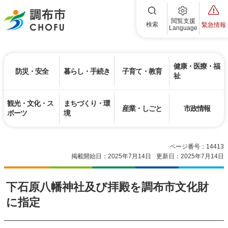
調布市
閲覧支援
検索
緊急情報
Language
健康・医療・福
防災・安全
暮らし・手続き
子育て・教育
祉
観光・文化・ス
まちづくり・環
産業・しごと
市政情報
ポーツ
境
ページ番号：14413
掲載開始日：2025年7月14日
更新日：2025年7月14日
下石原八幡神社及び拝殿を調布市文化財
に指定