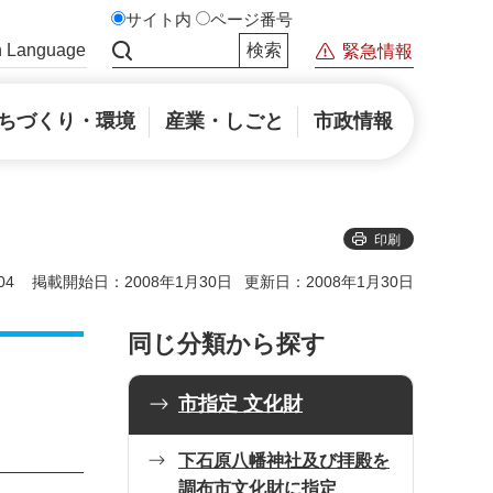
サイト内
ページ番号
n Language
緊急情報
サイト内検索
ちづくり・環境
産業・しごと
市政情報
印刷
04
掲載開始日：2008年1月30日
更新日：2008年1月30日
同じ分類から探す
市指定 文化財
下石原八幡神社及び拝殿を
調布市文化財に指定