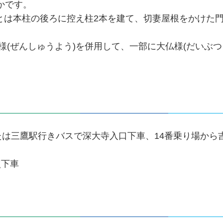
らかです。
とは本柱の後ろに控え柱2本を建て、切妻屋根をかけた門
様(ぜんしゅうよう)を併用して、一部に大仏様(だいぶつ
。
たは三鷹駅行きバスで深大寺入口下車、14番乗り場から
点下車