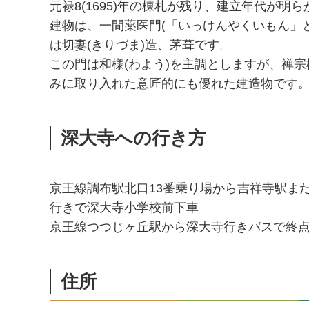
元禄8(1695)年の棟札が残り、建立年代が明
建物は、一間薬医門(「いっけんやくいもん」
は切妻(きりづま)造、茅葺です。
この門は和様(わよう)を主調としますが、禅宗
みに取り入れた意匠的にも優れた建造物です
深大寺への行き方
京王線調布駅北口13番乗り場から吉祥寺駅ま
行きで深大寺小学校前下車
京王線つつじヶ丘駅から深大寺行きバスで終
住所