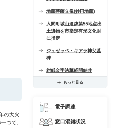
地蔵菩薩立像(妙円地蔵)
入間町城山遺跡第55地点出
土遺物を市指定有形文化財
に指定
ジュゼッペ・キアラ神父墓
碑
紺紙金字法華経開結共
もっと見る
電子調達
)年の大火
窓口混雑状況
の一つで、