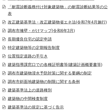
「耐震診断義務付け対象建築物」の耐震診断結果等の公
表
改正建築基準法・改正建築物省エネ法(令和7年4月施行)
調布市擁壁・がけマップ(令和6年3月)
長期優良住宅の認定申請
特定建築物等の定期報告制度
位置指定道路の手引き
建築指導課窓口での各種証明書等(建築計画概要書等)
調布市建築物浸水予防対策に関する要綱の制定
調布市斜面地建築物の制限に関する条例
建築基準法上の道路種別
建築物の中間検査制度
建築基準法の規定に基づく告示