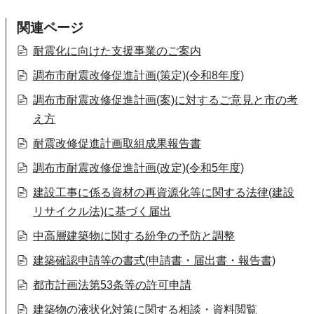
関連ページ
耐震化に向けた支援事業のご案内
調布市耐震改修促進計画(策定)(令和8年度)
調布市耐震改修促進計画(案)に対するご意見と市の考
え方
耐震改修促進計画取組成果報告書
調布市耐震改修促進計画(改定)(令和5年度)
建設工事に係る資材の再資源化等に関する法律(建設
リサイクル法)に基づく届出
中高層建築物に関する紛争の予防と調整
建築確認申請等の書式(申請書・届出書・報告書)
都市計画法第53条等の許可申請
建築物の液状化対策に関する相談・資料閲覧