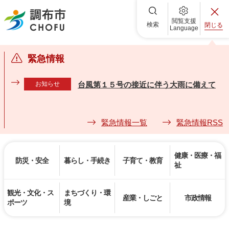
調布市
閲覧支援
検索
閉じる
Language
緊急情報
お知らせ
台風第１５号の接近に伴う大雨に備えて
緊急情報一覧
緊急情報RSS
健康・医療・福
防災・安全
暮らし・手続き
子育て・教育
祉
観光・文化・ス
まちづくり・環
産業・しごと
市政情報
ポーツ
境