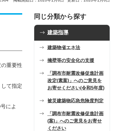
964
掲載開始日：2020年1月6日
更新日：2020年1月6日
同じ分類から探す
建築指導
建築物省エネ法
擁壁等の安全化の支援
査の重要性
「調布市耐震改修促進計画
改定(素案)」へのご意見を
として指定
お寄せください(令和5年度)
被災建築物応急危険度判定
9号によ
「調布市耐震改修促進計画
(案)」へのご意見をお寄せ
ください