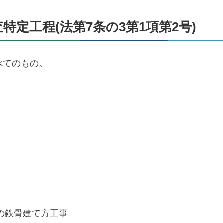
定工程(法第7条の3第1項第2号)
べてのもの。
の鉄骨建て方工事