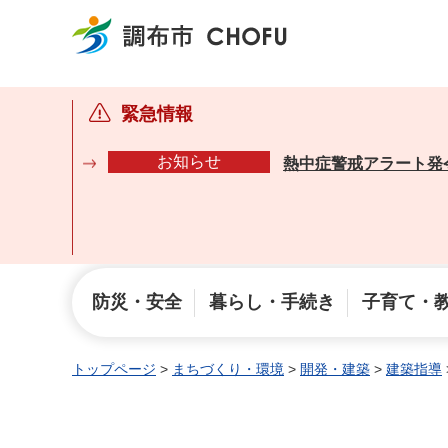
調布市
緊急情報
お知らせ
熱中症警戒アラート発
防災・安全
暮らし・手続き
子育て・
トップページ
>
まちづくり・環境
>
開発・建築
>
建築指導