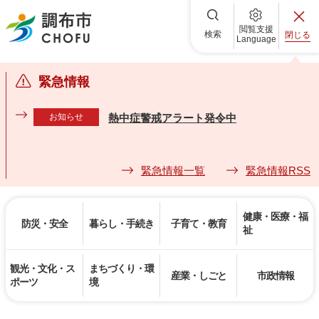
調布市
閲覧支援
検索
閉じる
Language
緊急情報
お知らせ
熱中症警戒アラート発令中
緊急情報一覧
緊急情報RSS
健康・医療・福
防災・安全
暮らし・手続き
子育て・教育
祉
観光・文化・ス
まちづくり・環
産業・しごと
市政情報
ポーツ
境