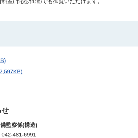
資料室(市役所4階)でも御覧いただけます。
B)
597KB)
わせ
備監察係(構造)
2-481-6991