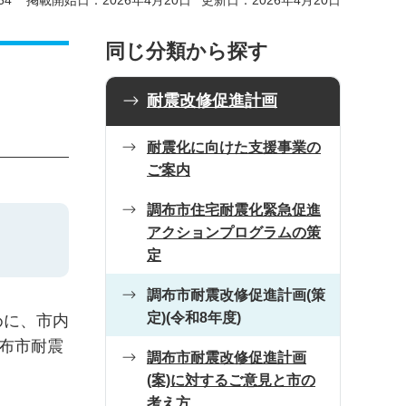
64
掲載開始日：2026年4月20日
更新日：2026年4月20日
同じ分類から探す
耐震改修促進計画
耐震化に向けた支援事業の
ご案内
調布市住宅耐震化緊急促進
アクションプログラムの策
定
調布市耐震改修促進計画(策
定)(令和8年度)
めに、市内
布市耐震
調布市耐震改修促進計画
(案)に対するご意見と市の
考え方