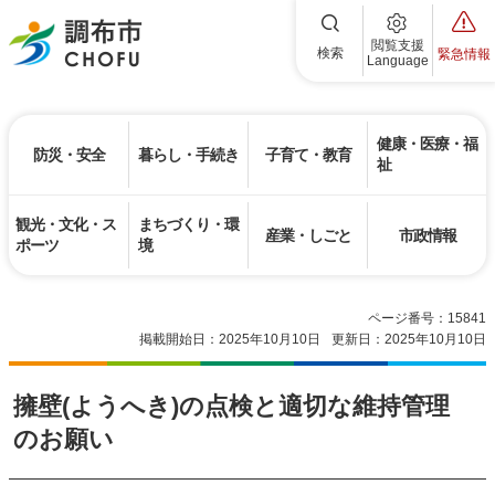
調布市
閲覧支援
検索
緊急情報
Language
健康・医療・福
防災・安全
暮らし・手続き
子育て・教育
祉
観光・文化・ス
まちづくり・環
産業・しごと
市政情報
ポーツ
境
ページ番号：15841
掲載開始日：2025年10月10日
更新日：2025年10月10日
擁壁(ようへき)の点検と適切な維持管理
のお願い