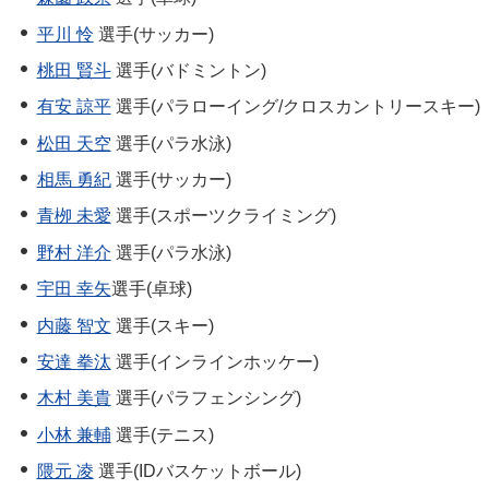
平川 怜
選手(サッカー)
桃田 賢斗
選手(バドミントン)
有安 諒平
選手(パラローイング/クロスカントリースキー)
松田 天空
選手(パラ水泳)
相馬 勇紀
選手(サッカー)
青栁 未愛
選手(スポーツクライミング)
野村 洋介
選手(パラ水泳)
宇田 幸矢
選手(卓球)
内藤 智文
選手(スキー)
安達 拳汰
選手(インラインホッケー)
木村 美貴
選手(パラフェンシング)
小林 兼輔
選手(テニス)
隈元 凌
選手(IDバスケットボール)