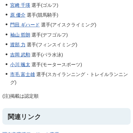
宮﨑 千瑛
選手(ゴルフ)
原 優介
選手(競馬騎手)
門田 ギハード
選手(アイスクライミング)
袖山 哲朗
選手(デフゴルフ)
渡部 力
選手(フィンスイミング)
吉岡 武勲
選手(パラ水泳)
小川 颯太
選手(モータースポーツ)
市毛 富士雄
選手(スカイランニング・トレイルランニン
グ)
(注)掲載は認定順
関連リンク