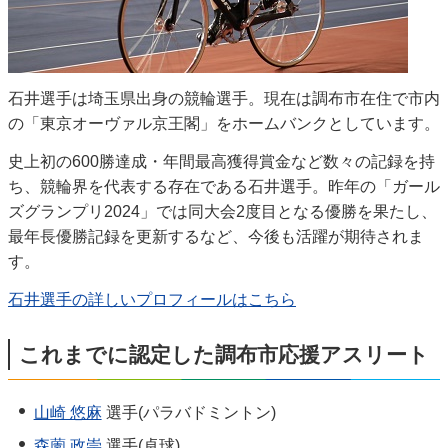
石井選手は埼玉県出身の競輪選手。現在は調布市在住で市内
の「東京オーヴァル京王閣」をホームバンクとしています。
史上初の600勝達成・年間最高獲得賞金など数々の記録を持
ち、競輪界を代表する存在である石井選手。昨年の「ガール
ズグランプリ2024」では同大会2度目となる優勝を果たし、
最年長優勝記録を更新するなど、今後も活躍が期待されま
す。
石井選手の詳しいプロフィールはこちら
これまでに認定した調布市応援アスリート
山崎 悠麻
選手(パラバドミントン)
森薗 政崇
選手(卓球)