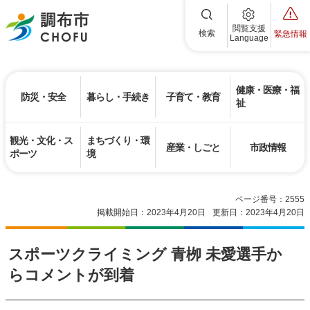
調布市
閲覧支援
検索
緊急情報
Language
健康・医療・福
防災・安全
暮らし・手続き
子育て・教育
祉
観光・文化・ス
まちづくり・環
産業・しごと
市政情報
ポーツ
境
ページ番号：2555
掲載開始日：2023年4月20日
更新日：2023年4月20日
スポーツクライミング 青栁 未愛選手か
らコメントが到着