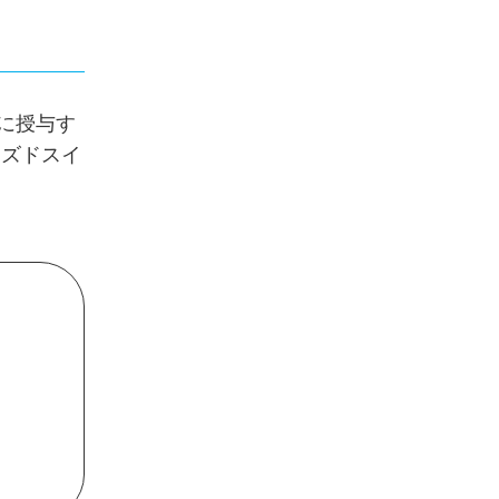
に授与す
イズドスイ