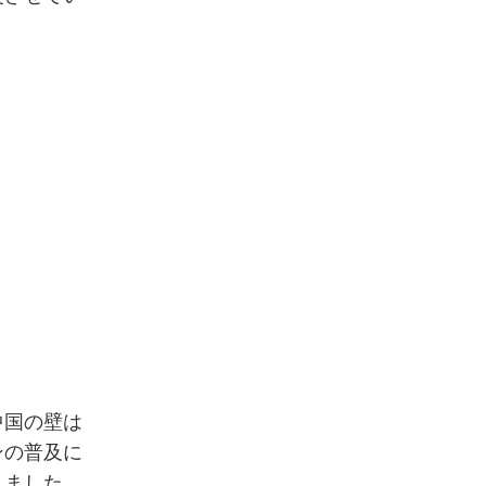
中国の壁は
ンの普及に
れました。