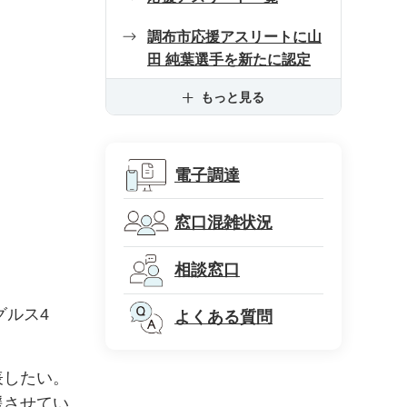
調布市応援アスリートに山
田 純葉選手を新たに認定
もっと見る
電子調達
窓口混雑状況
相談窓口
グルス4
よくある質問
表したい。
援させてい