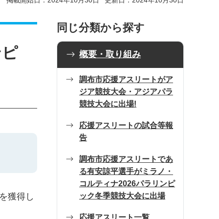
掲載開始日：2024年10月30日
更新日：2024年10月30日
同じ分類から探す
ンピ
概要・取り組み
調布市応援アスリートがア
ジア競技大会・アジアパラ
競技大会に出場!
応援アスリートの試合等報
告
調布市応援アスリートであ
る有安諒平選手がミラノ・
コルティナ2026パラリンピ
ック冬季競技大会に出場
ルを獲得し
応援アスリート一覧