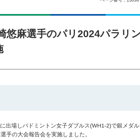
ページ番号：13096
崎悠麻選手のパリ2024パラリ
施
会に出場しバドミントン女子ダブルス(WH1-2)で銀メダ
麻選手の大会報告会を実施しました。