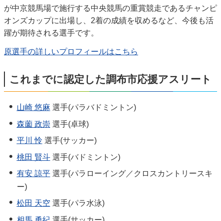
が中京競馬場で施行する中央競馬の重賞競走であるチャンピ
オンズカップに出場し、2着の成績を収めるなど、今後も活
躍が期待される選手です。
原選手の詳しいプロフィールはこちら
これまでに認定した調布市応援アスリート
山崎 悠麻
選手(パラバドミントン)
森薗 政崇
選手(卓球)
平川 怜
選手(サッカー)
桃田 賢斗
選手(バドミントン)
有安 諒平
選手(パラローイング／クロスカントリースキ
ー)
松田 天空
選手(パラ水泳)
相馬 勇紀
選手(サッカー)