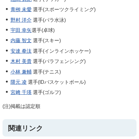
青栁 未愛
選手(スポーツクライミング)
野村 洋介
選手(パラ水泳)
宇田 幸矢
選手(卓球)
内藤 智文
選手(スキー)
安達 拳汰
選手(インラインホッケー)
木村 美貴
選手(パラフェンシング)
小林 兼輔
選手(テニス)
隈元 凌
選手(IDバスケットボール)
宮﨑 千瑛
選手(ゴルフ)
(注)掲載は認定順
関連リンク