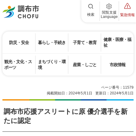
調布市
閲覧支援
検索
緊急情報
Language
健康・医療・福
防災・安全
暮らし・手続き
子育て・教育
祉
観光・文化・ス
まちづくり・環
産業・しごと
市政情報
ポーツ
境
ページ番号：11579
掲載開始日：2024年5月1日
更新日：2024年5月1日
調布市応援アスリートに原 優介選手を新
たに認定