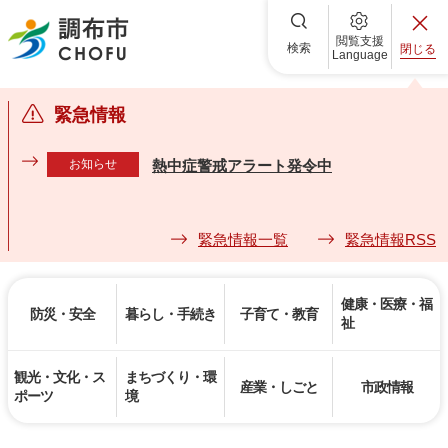
調布市
閲覧支援
検索
閉じる
Language
緊急情報
お知らせ
熱中症警戒アラート発令中
緊急情報一覧
緊急情報RSS
健康・医療・福
防災・安全
暮らし・手続き
子育て・教育
祉
観光・文化・ス
まちづくり・環
産業・しごと
市政情報
ポーツ
境