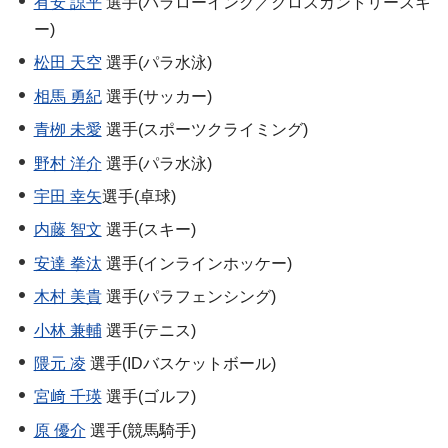
有安 諒平
選手(パラローイング／クロスカントリースキ
ー)
松田 天空
選手(パラ水泳)
相馬 勇紀
選手(サッカー)
青栁 未愛
選手(スポーツクライミング)
野村 洋介
選手(パラ水泳)
宇田 幸矢
選手(卓球)
内藤 智文
選手(スキー)
安達 拳汰
選手(インラインホッケー)
木村 美貴
選手(パラフェンシング)
小林 兼輔
選手(テニス)
隈元 凌
選手(IDバスケットボール)
宮﨑 千瑛
選手(ゴルフ)
原 優介
選手(競馬騎手)