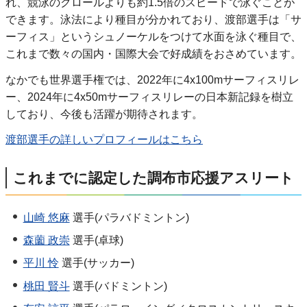
れ、競泳のクロールよりも約1.5倍のスピードで泳ぐことが
できます。泳法により種目が分かれており、渡部選手は「サ
ーフィス」というシュノーケルをつけて水面を泳ぐ種目で、
これまで数々の国内・国際大会で好成績をおさめています。
なかでも世界選手権では、2022年に4x100mサーフィスリレ
ー、2024年に4x50mサーフィスリレーの日本新記録を樹立
しており、今後も活躍が期待されます。
渡部選手の詳しいプロフィールはこちら
これまでに認定した調布市応援アスリート
山崎 悠麻
選手(パラバドミントン)
森薗 政崇
選手(卓球)
平川 怜
選手(サッカー)
桃田 賢斗
選手(バドミントン)