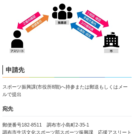
申請先
スポーツ振興課(市役所8階)へ持参または郵送もしくはメー
ルで提出
宛先
郵便番号182-8511 調布市小島町2-35-1
調布市生活文化スポーツ部スポーツ振興課 応援アスリート