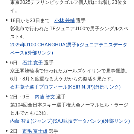
東京2025デフリンピックゴルフ個人戦に出場し23位タ
イ。
18日から23日まで
小林 兼輔
選手
彰化市で行われたITFジュニアJ100で男子シングルスベ
スト4。
2025年J100 CHANGHUA(男子)(ジュニアテニスデータ
ベース)(外部リンク)
6日
石井 寛子
選手
京王閣競輪場で行われたガールズケイリンで見事優勝。
6月・8月と度重なる大ケガからの復活を果たす。
石井寛子選手プロフィール(KEIRIN.JP)(外部リンク)
2日・9日
内藤 智文
選手
第104回全日本スキー選手権大会ノーマルヒル・ラージ
ヒルでともに3位。
内藤 智文(ジャンプ)(SAJ競技データバンク)(外部リンク)
2日
市毛 富士雄
選手