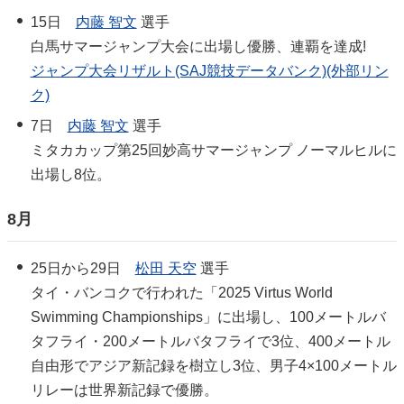
15日
内藤 智文
選手
白馬サマージャンプ大会に出場し優勝、連覇を達成!
ジャンプ大会リザルト(SAJ競技データバンク)(外部リン
ク)
7日
内藤 智文
選手
ミタカカップ第25回妙高サマージャンプ ノーマルヒルに
出場し8位。
8月
25日から29日
松田 天空
選手
タイ・バンコクで行われた「2025 Virtus World
Swimming Championships」に出場し、100メートルバ
タフライ・200メートルバタフライで3位、400メートル
自由形でアジア新記録を樹立し3位、男子4×100メートル
リレーは世界新記録で優勝。