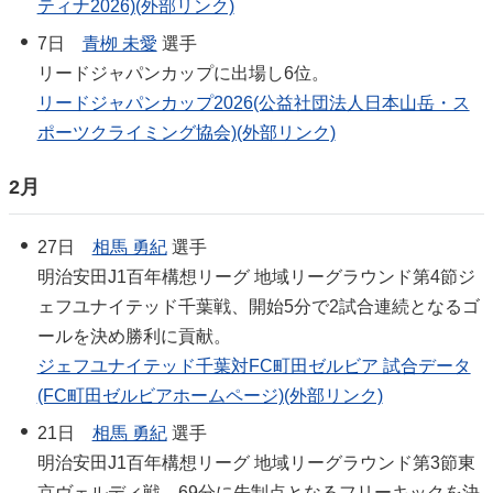
ティナ2026)(外部リンク)
7日
青栁 未愛
選手
リードジャパンカップに出場し6位。
リードジャパンカップ2026(公益社団法人日本山岳・ス
ポーツクライミング協会)(外部リンク)
2月
27日
相馬 勇紀
選手
明治安田J1百年構想リーグ 地域リーグラウンド第4節ジ
ェフユナイテッド千葉戦、開始5分で2試合連続となるゴ
ールを決め勝利に貢献。
ジェフユナイテッド千葉対FC町田ゼルビア 試合データ
(FC町田ゼルビアホームページ)(外部リンク)
21日
相馬 勇紀
選手
明治安田J1百年構想リーグ 地域リーグラウンド第3節東
京ヴェルディ戦、69分に先制点となるフリーキックを決