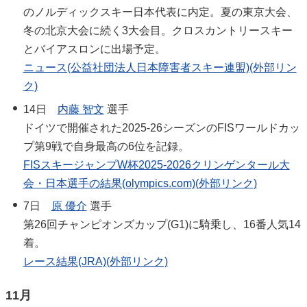
のノルディックスキー日本代表に内定。夏の東京大会、
冬の北京大会に続く3大会目。クロスカントリースキー
とバイアスロンに出場予定。
ニュース(公益社団法人日本障害者スキー連盟)(外部リン
ク)
14日
内藤 智文
選手
ドイツで開催された2025-26シーズンのFISワールドカッ
プ第9戦で自身最高の6位を記録。
FISスキージャンプW杯2025-2026クリンゲンタール大
会・日本選手の結果(olympics.com)(外部リンク)
7日
原 優介
選手
第26回チャンピオンズカップ(G1)に騎乗し、16番人気14
着。
レース結果(JRA)(外部リンク)
11月