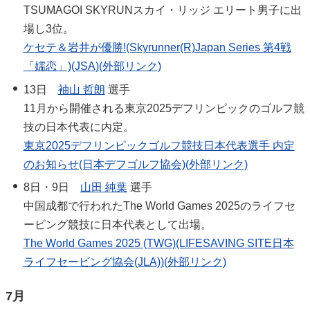
TSUMAGOI SKYRUNスカイ・リッジ エリート男子に出
場し3位。
ケセテ＆岩井が優勝!(Skyrunner(R)Japan Series 第4戦
「嬬恋」)(JSA)(外部リンク)
13日
袖山 哲朗
選手
11月から開催される東京2025デフリンピックのゴルフ競
技の日本代表に内定。
東京2025デフリンピックゴルフ競技日本代表選手 内定
のお知らせ(日本デフゴルフ協会)(外部リンク)
8日・9日
山田 純葉
選手
中国成都で行われたThe World Games 2025のライフセ
ービング競技に日本代表として出場。
The World Games 2025 (TWG)(LIFESAVING SITE日本
ライフセービング協会(JLA))(外部リンク)
7月