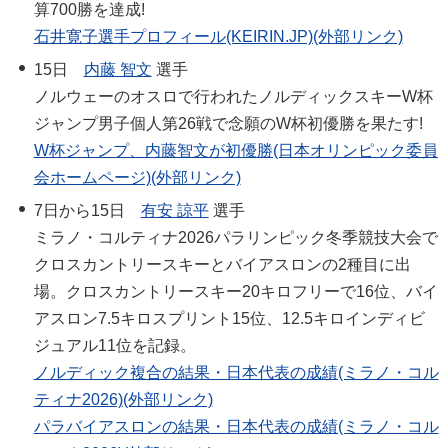
算700勝を達成!
石井寛子選手プロフィール(KEIRIN.JP)(外部リンク)
15日
内藤 智文
選手
ノルウェーのオスロで行われたノルディックスキーW杯
ジャンプ男子個人第26戦で念願のW杯初優勝を果たす!
W杯ジャンプ、内藤智文が初優勝(日本オリンピック委員
会ホームページ)(外部リンク)
7日から15日
有安 諒平
選手
ミラノ・コルティナ2026パラリンピック冬季競技大会で
クロスカントリースキーとバイアスロンの2種目に出
場。クロスカントリースキー20キロフリーで16位、バイ
アスロン7.5キロスプリント15位、12.5キロインディビ
ジュアル11位を記録。
ノルディック複合の結果・日本代表の成績(ミラノ・コル
ティナ2026)(外部リンク)
パラバイアスロンの結果・日本代表の成績(ミラノ・コル