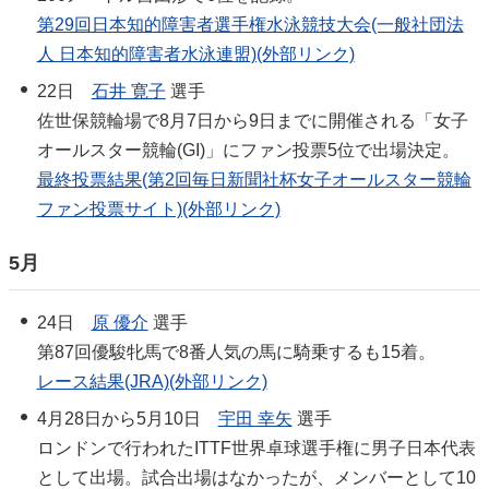
第29回日本知的障害者選手権水泳競技大会(一般社団法
人 日本知的障害者水泳連盟)(外部リンク)
22日
石井 寛子
選手
佐世保競輪場で8月7日から9日までに開催される「女子
オールスター競輪(GI)」にファン投票5位で出場決定。
最終投票結果(第2回毎日新聞社杯女子オールスター競輪
ファン投票サイト)(外部リンク)
5月
24日
原 優介
選手
第87回優駿牝馬で8番人気の馬に騎乗するも15着。
レース結果(JRA)(外部リンク)
4月28日から5月10日
宇田 幸矢
選手
ロンドンで行われたITTF世界卓球選手権に男子日本代表
として出場。試合出場はなかったが、メンバーとして10