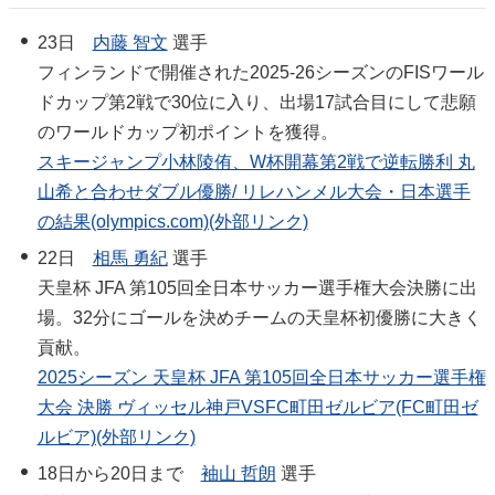
23日
内藤 智文
選手
フィンランドで開催された2025-26シーズンのFISワール
ドカップ第2戦で30位に入り、出場17試合目にして悲願
のワールドカップ初ポイントを獲得。
スキージャンプ小林陵侑、W杯開幕第2戦で逆転勝利 丸
山希と合わせダブル優勝/ リレハンメル大会・日本選手
の結果(olympics.com)(外部リンク)
22日
相馬 勇紀
選手
天皇杯 JFA 第105回全日本サッカー選手権大会決勝に出
場。32分にゴールを決めチームの天皇杯初優勝に大きく
貢献。
2025シーズン 天皇杯 JFA 第105回全日本サッカー選手権
大会 決勝 ヴィッセル神戸VSFC町田ゼルビア(FC町田ゼ
ルビア)(外部リンク)
18日から20日まで
袖山 哲朗
選手