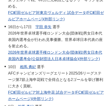
める。
FC町田ゼルビア対東京ヴェルディ 試合データ(FC町田ゼ
ルビアホームページ)(外部リンク)
16日から17日
宇田 幸矢
選手
2026年世界卓球選手権ロンドン大会(団体戦)男女日本代
表国内選考会が行われ見事優勝。世界卓球日本代表の座
を射止める。
2026年世界卓球選手権ロンドン大会(団体戦)男女日本代
表国内選考会(公益財団法人日本卓球協会)(外部リンク)
10日
相馬 勇紀
選手
AFCチャンピオンズリーグエリート2025/26リーグステ
ージ第7節上海申花戦で全得点となる2ゴールを挙げ勝利
に大きく貢献。
FC町田ゼルビア対上海申花 試合データ(FC町田ゼルビア
ホームページ)(外部リンク)