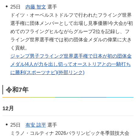
25日
内藤 智文
選手
ドイツ・オーベルストドルフで行われたフライング世界
選手権に団体メンバーとして出場し見事優勝!今大会が初
めてのフライングヒルながらグループ2位を記録し、フ
ライング世界選手権では初の団体金メダルの偉業に大き
く貢献。
ジャンプ男子フライング世界選手権で日本が初の団体金
メダル!4人が力を出し切ってオーストリアとの一騎打ち
に勝利(スポーツナビ)(外部リンク)
令和7年
12月
25日
有安 諒平
選手
ミラノ・コルティナ 2026パラリンピック冬季競技大会