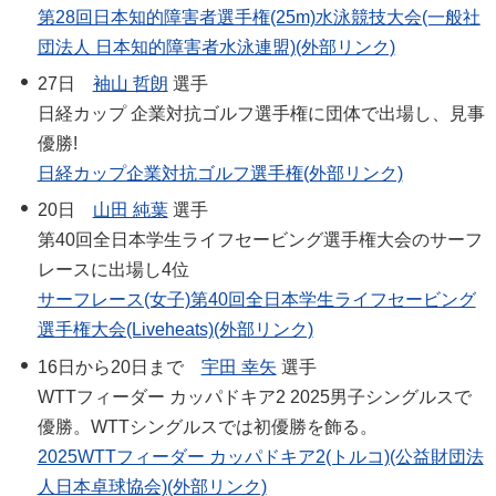
第28回日本知的障害者選手権(25m)水泳競技大会(一般社
団法人 日本知的障害者水泳連盟)(外部リンク)
27日
袖山 哲朗
選手
日経カップ 企業対抗ゴルフ選手権に団体で出場し、見事
優勝!
日経カップ企業対抗ゴルフ選手権(外部リンク)
20日
山田 純葉
選手
第40回全日本学生ライフセービング選手権大会のサーフ
レースに出場し4位
サーフレース(女子)第40回全日本学生ライフセービング
選手権大会(Liveheats)(外部リンク)
16日から20日まで
宇田 幸矢
選手
WTTフィーダー カッパドキア2 2025男子シングルスで
優勝。WTTシングルスでは初優勝を飾る。
2025WTTフィーダー カッパドキア2(トルコ)(公益財団法
人日本卓球協会)(外部リンク)