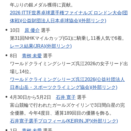
年ぶりの銀メダル獲得に貢献。
2026 ITTF世界卓球選手権ファイナルズ ロンドン大会(団
体戦)(公益財団法人日本卓球協会)(外部リンク)
10日
原 優介
選手
第31回NHKマイルカップ(G1)に騎乗し11番人気で6着。
レース結果(JRA)(外部リンク)
8日
青栁 未愛
選手
ワールドクライミングシリーズ呉江2026の女子リード出
場し14位。
ワールドクライミングシリーズ呉江2026(公益社団法人
日本山岳・スポーツクライミング協会)(外部リンク)
4月30日から5月2日
石井 寛子
選手
富山競輪で行われたガールズケイリンで3日間白星の完
全優勝。今年4度目、通算189回目の優勝を飾る。
石井寛子選手プロフィール(KEIRIN.JP)(外部リンク)
1日
青栁 未愛
選手