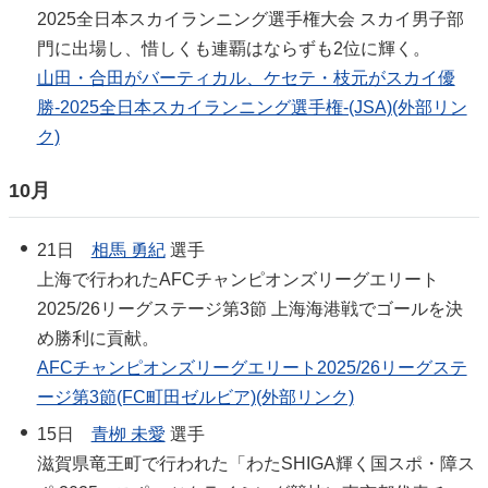
2025全日本スカイランニング選手権大会 スカイ男子部
門に出場し、惜しくも連覇はならずも2位に輝く。
山田・合田がバーティカル、ケセテ・枝元がスカイ優
勝-2025全日本スカイランニング選手権-(JSA)(外部リン
ク)
10月
21日
相馬 勇紀
選手
上海で行われたAFCチャンピオンズリーグエリート
2025/26リーグステージ第3節 上海海港戦でゴールを決
め勝利に貢献。
AFCチャンピオンズリーグエリート2025/26リーグステ
ージ第3節(FC町田ゼルビア)(外部リンク)
15日
青栁 未愛
選手
滋賀県竜王町で行われた「わたSHIGA輝く国スポ・障ス