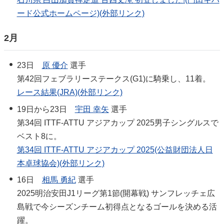
ード公式ホームページ)(外部リンク)
2月
23日
原 優介
選手
第42回フェブラリーステークス(G1)に騎乗し、11着。
レース結果(JRA)(外部リンク)
19日から23日
宇田 幸矢
選手
第34回 ITTF-ATTU アジアカップ 2025男子シングルスで
ベスト8に。
第34回 ITTF-ATTU アジアカップ 2025(公益財団法人日
本卓球協会)(外部リンク)
16日
相馬 勇紀
選手
2025明治安田J1リーグ第1節(開幕戦) サンフレッチェ広
島戦で今シーズンチーム初得点となるゴールを決める活
躍。