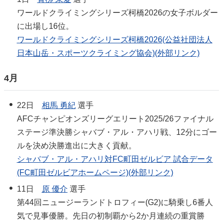
ワールドクライミングシリーズ柯橋2026の女子ボルダー
に出場し16位。
ワールドクライミングシリーズ柯橋2026(公益社団法人
日本山岳・スポーツクライミング協会)(外部リンク)
4月
22日
相馬 勇紀
選手
AFCチャンピオンズリーグエリート2025/26ファイナル
ステージ準決勝シャバブ・アル・アハリ戦、12分にゴー
ルを決め決勝進出に大きく貢献。
シャバブ・アル・アハリ対FC町田ゼルビア 試合データ
(FC町田ゼルビアホームページ)(外部リンク)
11日
原 優介
選手
第44回ニュージーランドトロフィー(G2)に騎乗し6番人
気で見事優勝。先日の初制覇から2か月連続の重賞勝