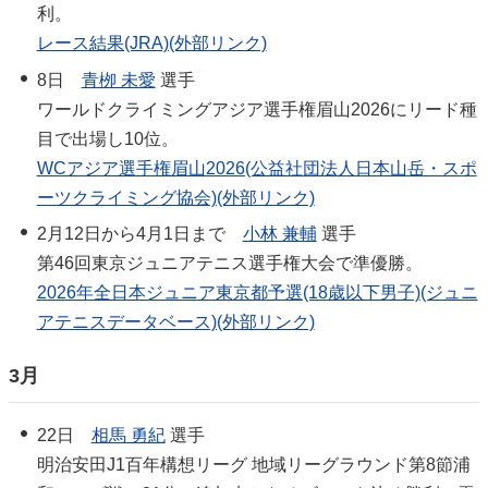
利。
レース結果(JRA)(外部リンク)
8日
青栁 未愛
選手
ワールドクライミングアジア選手権眉山2026にリード種
目で出場し10位。
WCアジア選手権眉山2026(公益社団法人日本山岳・スポ
ーツクライミング協会)(外部リンク)
2月12日から4月1日まで
小林 兼輔
選手
第46回東京ジュニアテニス選手権大会で準優勝。
2026年全日本ジュニア東京都予選(18歳以下男子)(ジュニ
アテニスデータベース)(外部リンク)
3月
22日
相馬 勇紀
選手
明治安田J1百年構想リーグ 地域リーグラウンド第8節浦