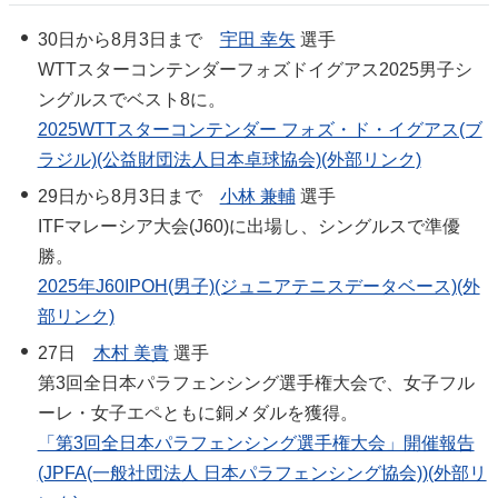
30日から8月3日まで
宇田 幸矢
選手
WTTスターコンテンダーフォズドイグアス2025男子シ
ングルスでベスト8に。
2025WTTスターコンテンダー フォズ・ド・イグアス(ブ
ラジル)(公益財団法人日本卓球協会)(外部リンク)
29日から8月3日まで
小林 兼輔
選手
ITFマレーシア大会(J60)に出場し、シングルスで準優
勝。
2025年J60IPOH(男子)(ジュニアテニスデータベース)(外
部リンク)
27日
木村 美貴
選手
第3回全日本パラフェンシング選手権大会で、女子フル
ーレ・女子エペともに銅メダルを獲得。
「第3回全日本パラフェンシング選手権大会」開催報告
(JPFA(一般社団法人 日本パラフェンシング協会))(外部リ