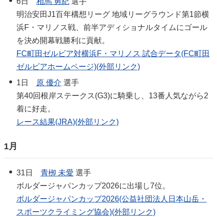
6日
相馬 勇紀
選手
明治安田J1百年構想リーグ 地域リーグラウンド第1節横
浜F・マリノス戦、前半アディショナルタイムにゴール
を決め開幕戦勝利に貢献。
FC町田ゼルビア対横浜F・マリノス 試合データ(FC町田
ゼルビアホームページ)(外部リンク)
1日
原 優介
選手
第40回根岸ステークス(G3)に騎乗し、13番人気ながら2
着に好走。
レース結果(JRA)(外部リンク)
1月
31日
青栁 未愛
選手
ボルダージャパンカップ2026に出場し7位。
ボルダージャパンカップ2026(公益社団法人日本山岳・
スポーツクライミング協会)(外部リンク)