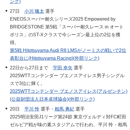
ンク)
27日
小川 颯太
選手
ENEOSスーパー耐久シリーズ2025 Empowered by
BRIDGESTONE 第5戦「スーパー耐久レース in オート
ポリス」のST-Xクラスで今シーズン最上位の2位を獲
得。
第5戦 Hitotsuyama Audi R8 LMSがノーミスの戦いで2位
表彰台に(Hitotsuyama Racing)(外部リンク)
22日から27日まで
宇田 幸矢
選手
2025WTTコンテンダー ブエノスアイレス男子シングル
スで3位に輝く。
2025WTTコンテンダー ブエノスアイレス(アルゼンチン)
(公益財団法人日本卓球協会)(外部リンク)
20日
平川 怜
選手・
相馬 勇紀
選手
2025明治安田J1リーグ第24節 東京ヴェルディ対FC町田
ゼルビア戦が味の素スタジアムで行われ、平川 怜・相馬