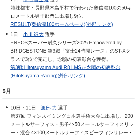
姉妹都市・長野県木島平村で行われた奥信濃100の50キ
ロメートル男子部門に出場し9位。
RESULT(奥信濃100ホームページ)(外部リンク)
1日
小川 颯太
選手
ENEOSスーパー耐久シリーズ2025 Empowered by
BRIDGESTONE 第3戦「富士24時間レース」のST-Xク
ラスで3位で完走し、念願の初表彰台を獲得。
第3戦 Hitotsuyama Audi R8 LMSが念願の初表彰台
(Hitotsuyama Racing)(外部リンク)
5月
10日・11日
渡部 力
選手
第37回 フィンスイミング日本選手権大会に出場し、200
メートルサーフィス・男子4×50メートルサーフィスリレ
ー・混合 4×100メートルサーフィスビーフィンリレー・