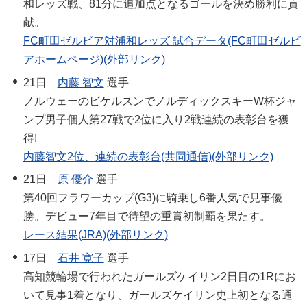
和レッズ戦、81分に追加点となるゴールを決め勝利に貢
献。
FC町田ゼルビア対浦和レッズ 試合データ(FC町田ゼルビ
アホームページ)(外部リンク)
21日
内藤 智文
選手
ノルウェーのビケルスンでノルディックスキーW杯ジャ
ンプ男子個人第27戦で2位に入り2戦連続の表彰台を獲
得!
内藤智文2位、連続の表彰台(共同通信)(外部リンク)
21日
原 優介
選手
第40回フラワーカップ(G3)に騎乗し6番人気で見事優
勝。デビュー7年目で待望の重賞初制覇を果たす。
レース結果(JRA)(外部リンク)
17日
石井 寛子
選手
高知競輪場で行われたガールズケイリン2日目の1Rにお
いて見事1着となり、ガールズケイリン史上初となる通