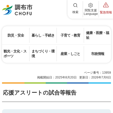
調布市
閲覧支援
検索
緊急情報
Language
健康・医療・福
防災・安全
暮らし・手続き
子育て・教育
祉
観光・文化・ス
まちづくり・環
産業・しごと
市政情報
ポーツ
境
ページ番号：13959
掲載開始日：2025年8月20日
更新日：2026年7月6日
応援アスリートの試合等報告