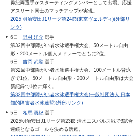
勇紀両選手がスターティングメンバーとして出場。応援
アスリート同士のマッチアップが実現。
2025 明治安田J1リーグ第24節(東京ヴェルディ)(外部リ
ンク)
6日
野村 洋介
選手
第32回中部障がい者水泳選手権大会、50メートル自由
形・200メートル個人メドレーでともに2位。
6日
吉岡 武勲
選手
第32回中部障がい者水泳選手権大会、100メートル背泳
ぎで1位、50メートル自由形・200メートル自由形は大会
新記録で1位に輝く。
第32回中部障がい者水泳選手権大会(一般社団法人 日本
知的障害者水泳連盟)(外部リンク)
5日
相馬 勇紀
選手
2025明治安田J1リーグ第23節 清水エスパルス戦で3試合
連続となるゴールを決める活躍。