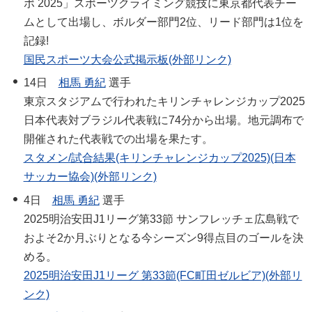
ポ 2025」スポーツクライミング競技に東京都代表チー
ムとして出場し、ボルダー部門2位、リード部門は1位を
記録!
国民スポーツ大会公式掲示板(外部リンク)
14日
相馬 勇紀
選手
東京スタジアムで行われたキリンチャレンジカップ2025
日本代表対ブラジル代表戦に74分から出場。地元調布で
開催された代表戦での出場を果たす。
スタメン/試合結果(キリンチャレンジカップ2025)(日本
サッカー協会)(外部リンク)
4日
相馬 勇紀
選手
2025明治安田J1リーグ第33節 サンフレッチェ広島戦で
およそ2か月ぶりとなる今シーズン9得点目のゴールを決
める。
2025明治安田J1リーグ 第33節(FC町田ゼルビア)(外部リ
ンク)