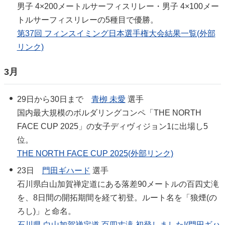
男子 4×200メートルサーフィスリレー・男子 4×100メー
トルサーフィスリレーの5種目で優勝。
第37回 フィンスイミング日本選手権大会結果一覧(外部
リンク)
3月
29日から30日まで
青栁 未愛
選手
国内最大規模のボルダリングコンペ「THE NORTH
FACE CUP 2025」の女子ディヴィジョン1に出場し5
位。
THE NORTH FACE CUP 2025(外部リンク)
23日
門田ギハード
選手
石川県白山加賀禅定道にある落差90メートルの百四丈滝
を、8日間の開拓期間を経て初登。ルート名を「狼煙(の
ろし)」と命名。
石川県 白山加賀禅定道 百四丈滝 初登しました!(門田ギハ