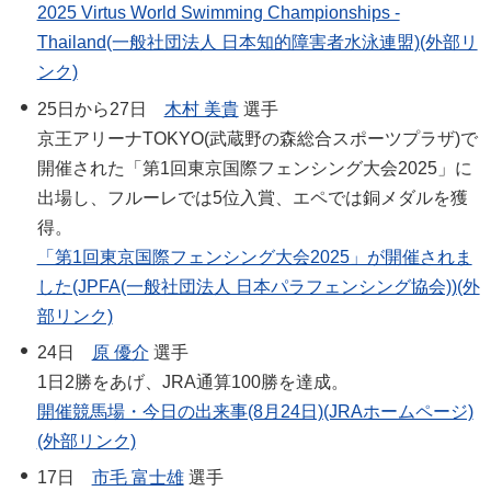
2025 Virtus World Swimming Championships -
Thailand(一般社団法人 日本知的障害者水泳連盟)(外部リ
ンク)
25日から27日
木村 美貴
選手
京王アリーナTOKYO(武蔵野の森総合スポーツプラザ)で
開催された「第1回東京国際フェンシング大会2025」に
出場し、フルーレでは5位入賞、エペでは銅メダルを獲
得。
「第1回東京国際フェンシング大会2025」が開催されま
した(JPFA(一般社団法人 日本パラフェンシング協会))(外
部リンク)
24日
原 優介
選手
1日2勝をあげ、JRA通算100勝を達成。
開催競馬場・今日の出来事(8月24日)(JRAホームページ)
(外部リンク)
17日
市毛 富士雄
選手