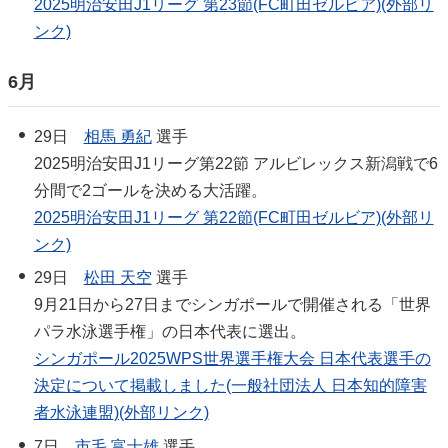
2025明治安田J1リーグ 第23節(FC町田ゼルビア)(外部リ
ンク)
6月
29日
相馬 勇紀
選手
2025明治安田J1リーグ第22節 アルビレックス新潟戦で6
分間で2ゴールを決める大活躍。
2025明治安田J1リーグ 第22節(FC町田ゼルビア)(外部リ
ンク)
29日
松田 天空
選手
9月21日から27日までシンガポールで開催される「世界
パラ水泳選手権」の日本代表に選出。
シンガポール2025WPS世界選手権大会 日本代表選手の
決定について掲載しました(一般社団法人 日本知的障害
者水泳連盟)(外部リンク)
7日
市毛 富士雄
選手