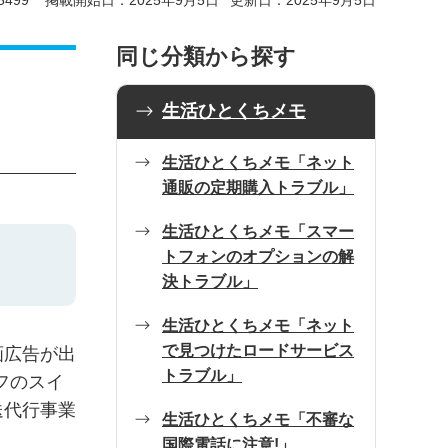
499
掲載開始日：2025年9月5日
更新日：2025年9月5日
同じ分類から探す
生活ひとくちメモ
生活ひとくちメモ「ネット
通販の定期購入トラブル」
生活ひとくちメモ「スマー
トフォンのオプションの解
決トラブル」
生活ひとくちメモ「ネット
で見つけたロードサービス
画広告が出
トラブル」
フのスイ
送代行事業
生活ひとくちメモ「不審な
国際電話に注意!」