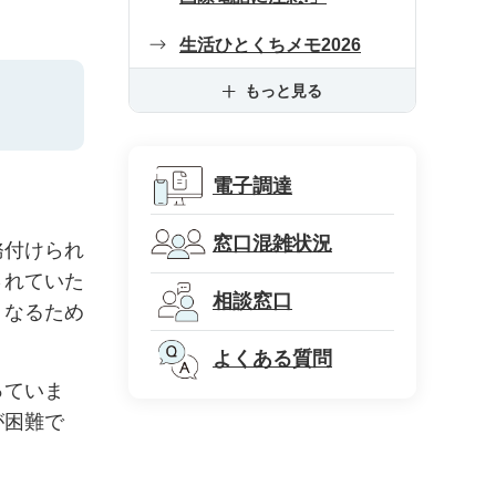
生活ひとくちメモ2026
もっと見る
電子調達
窓口混雑状況
務付けられ
されていた
相談窓口
くなるため
よくある質問
っていま
が困難で