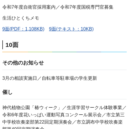
令和7年度自衛官採用案内／令和7年度国税専門官募集
生活ひとくちメモ
9面(PDF：1,108KB)
9面(テキスト：10KB)
10面
その他のお知らせ
3月の相談実施日／自転車等駐車場の学生更新
催し
神代植物公園「椿ウィーク」／生涯学習サークル体験事業／
令和6年度花いっぱい運動写真コンクール展示会／市立第三
中学校吹奏楽部第22回定期演奏会／市立調布中学校吹奏楽