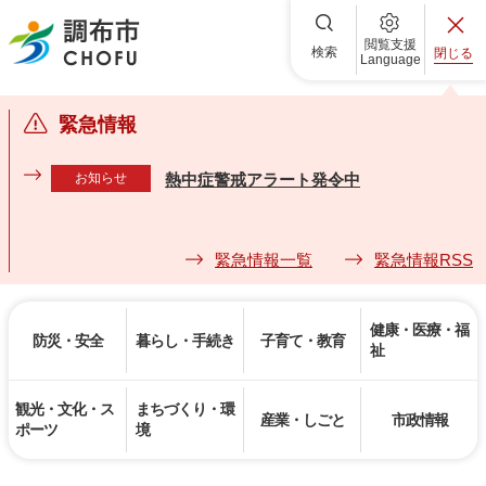
調布市
閲覧支援
検索
閉じる
Language
緊急情報
お知らせ
熱中症警戒アラート発令中
緊急情報一覧
緊急情報RSS
健康・医療・福
防災・安全
暮らし・手続き
子育て・教育
祉
観光・文化・ス
まちづくり・環
産業・しごと
市政情報
ポーツ
境