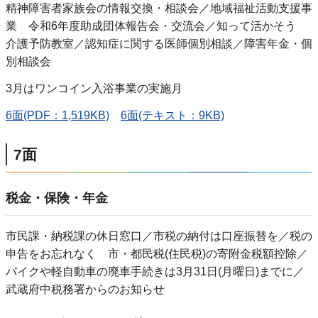
精神障害者家族会の情報交換・相談会／地域福祉活動支援事
業 令和6年度助成団体報告会・交流会／知って活かそう
介護予防教室／認知症に関する医師個別相談／障害年金・個
別相談会
3月はワンコイン入浴事業の実施月
6面(PDF：1,519KB)
6面(テキスト：9KB)
7面
税金・保険・年金
市民課・納税課の休日窓口／市税の納付は口座振替を／税の
申告をお忘れなく 市・都民税(住民税)の寄附金税額控除／
バイクや軽自動車の廃車手続きは3月31日(月曜日)までに／
武蔵府中税務署からのお知らせ