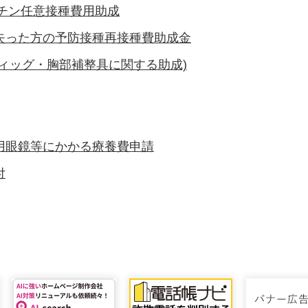
クチン任意接種費用助成
失った方の予防接種再接種費助成金
ィッグ・胸部補整具に関する助成)
用眼鏡等にかかる療養費申請
付