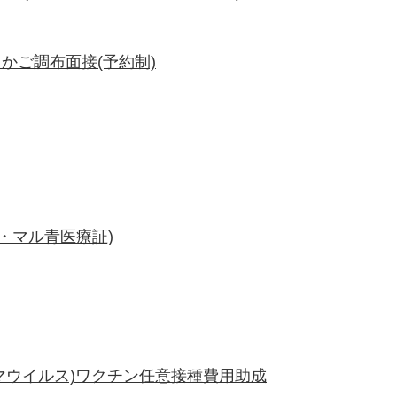
かご調布面接(予約制)
・マル青医療証)
ーマウイルス)ワクチン任意接種費用助成