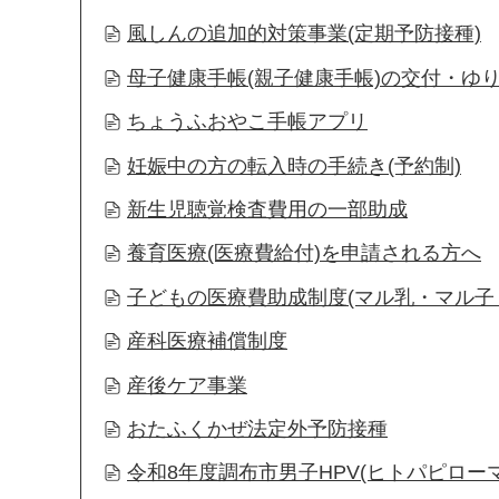
風しんの追加的対策事業(定期予防接種)
母子健康手帳(親子健康手帳)の交付・ゆり
ちょうふおやこ手帳アプリ
妊娠中の方の転入時の手続き(予約制)
新生児聴覚検査費用の一部助成
養育医療(医療費給付)を申請される方へ
子どもの医療費助成制度(マル乳・マル子
産科医療補償制度
産後ケア事業
おたふくかぜ法定外予防接種
令和8年度調布市男子HPV(ヒトパピロ