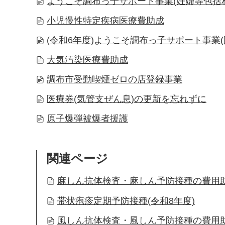
ようこそ調布っ子サポート事業(妊婦等包括
小児慢性特定疾病医療費助成
(令和6年度)ようこそ調布っ子サポート事業
大気汚染医療費助成
調布市受動喫煙ゼロの店登録事業
医療券(気管支ぜん息)の更新を忘れずに
原子爆弾被爆者援護
関連ページ
麻しん抗体検査・麻しん予防接種の費用助
帯状疱疹定期予防接種(令和8年度)
風しん抗体検査・風しん予防接種の費用助