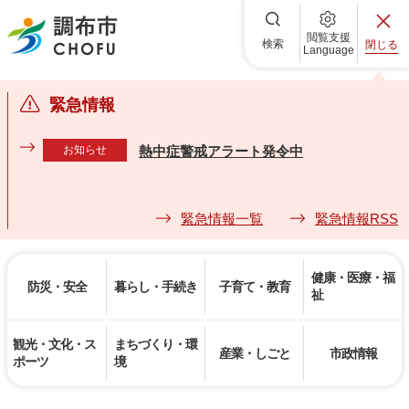
調布市
閲覧支援
検索
閉じる
Language
緊急情報
お知らせ
熱中症警戒アラート発令中
緊急情報一覧
緊急情報RSS
健康・医療・福
防災・安全
暮らし・手続き
子育て・教育
祉
観光・文化・ス
まちづくり・環
産業・しごと
市政情報
ポーツ
境