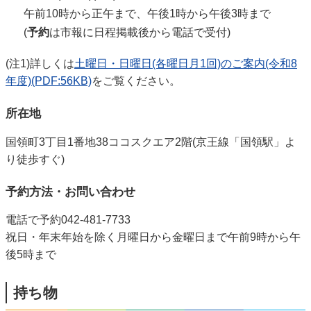
午前10時から正午まで、午後1時から午後3時まで
(
予約
は市報に日程掲載後から電話で受付)
(注1)詳しくは
土曜日・日曜日(各曜日月1回)のご案内(令和8
年度)(PDF:56KB)
をご覧ください。
所在地
国領町3丁目1番地38ココスクエア2階(京王線「国領駅」よ
り徒歩すぐ)
予約方法・お問い合わせ
電話で予約042-481-7733
祝日・年末年始を除く月曜日から金曜日まで午前9時から午
後5時まで
持ち物