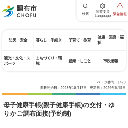
調布市
閲覧支援
検索
緊急情報
Language
健康・医療・福
防災・安全
暮らし・手続き
子育て・教育
祉
観光・文化・ス
まちづくり・環
産業・しごと
市政情報
ポーツ
境
ページ番号：1473
掲載開始日：2023年10月17日
更新日：2026年6月5日
母子健康手帳(親子健康手帳)の交付・ゆ
りかご調布面接(予約制)