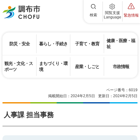
調布市
閲覧支援
検索
緊急情報
Language
健康・医療・福
防災・安全
暮らし・手続き
子育て・教育
祉
観光・文化・ス
まちづくり・環
産業・しごと
市政情報
ポーツ
境
ページ番号：6019
掲載開始日：2024年2月5日
更新日：2024年2月5日
人事課 担当事務