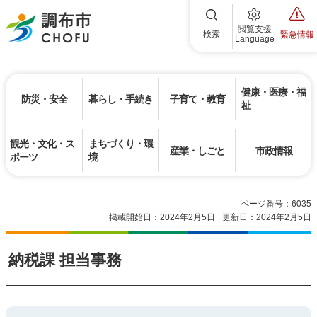
調布市
閲覧支援
検索
緊急情報
Language
健康・医療・福
防災・安全
暮らし・手続き
子育て・教育
祉
観光・文化・ス
まちづくり・環
産業・しごと
市政情報
ポーツ
境
ページ番号：6035
掲載開始日：2024年2月5日
更新日：2024年2月5日
納税課 担当事務