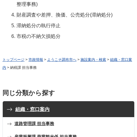
整理事務)
財産調査や差押、換価、公売処分(滞納処分)
滞納処分の執行停止
市税の不納欠損処分
トップページ
>
市政情報
>
ようこそ調布市へ
>
施設案内・検索
>
組織・窓口案
内
> 納税課 担当事務
同じ分類から探す
組織・窓口案内
道路管理課 担当事務
産業振興課 商業観光係 担当事務