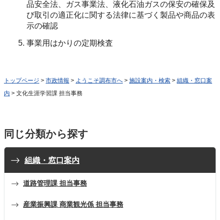
品安全法、ガス事業法、液化石油ガスの保安の確保及
び取引の適正化に関する法律に基づく製品や商品の表
示の確認
事業用はかりの定期検査
トップページ
>
市政情報
>
ようこそ調布市へ
>
施設案内・検索
>
組織・窓口案
内
> 文化生涯学習課 担当事務
同じ分類から探す
組織・窓口案内
道路管理課 担当事務
産業振興課 商業観光係 担当事務