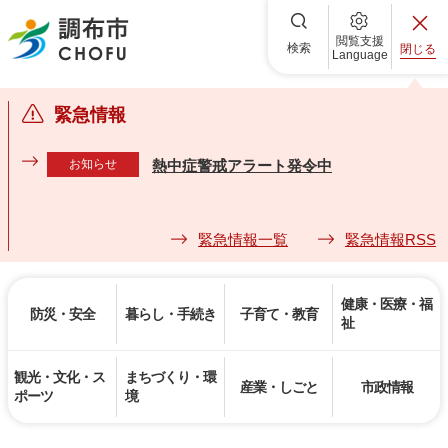
調布市
閲覧支援
検索
閉じる
Language
緊急情報
お知らせ
熱中症警戒アラート発令中
緊急情報一覧
緊急情報RSS
健康・医療・福
防災・安全
暮らし・手続き
子育て・教育
祉
観光・文化・ス
まちづくり・環
産業・しごと
市政情報
ポーツ
境