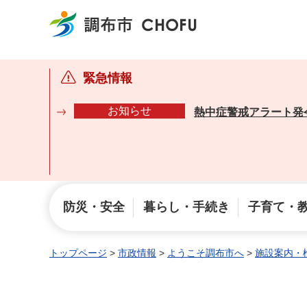
調布市
緊急情報
お知らせ
熱中症警戒アラート発
防災・安全
暮らし・手続き
子育て・
トップページ
>
市政情報
>
ようこそ調布市へ
>
施設案内・