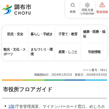
調布市
閲覧支援
検索
緊急情報
Language
健康・医療・福
防災・安全
暮らし・手続き
子育て・教育
祉
観光・文化・ス
まちづくり・環
産業・しごと
市政情報
ポーツ
境
ページ番号：5611
掲載開始日：2024年1月22日
更新日：2026年4月10日
市役所フロアガイド
1階
:庁舎管理員室、マイナンバーカード窓口、めじろホ