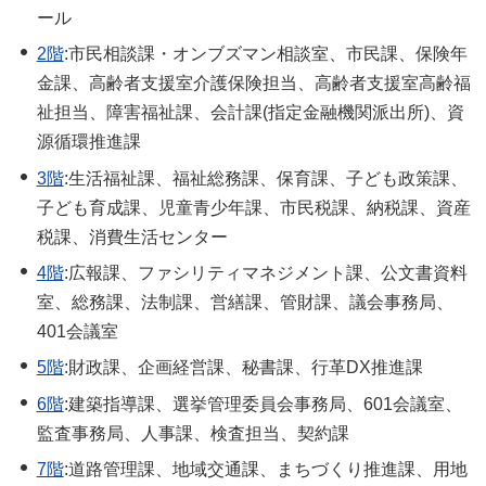
ール
2階
:市民相談課・オンブズマン相談室、市民課、保険年
金課、高齢者支援室介護保険担当、高齢者支援室高齢福
祉担当、障害福祉課、会計課(指定金融機関派出所)、資
源循環推進課
3階
:生活福祉課、福祉総務課、保育課、子ども政策課、
子ども育成課、児童青少年課、市民税課、納税課、資産
税課、消費生活センター
4階
:広報課、ファシリティマネジメント課、公文書資料
室、総務課、法制課、営繕課、管財課、議会事務局、
401会議室
5階
:財政課、企画経営課、秘書課、行革DX推進課
6階
:建築指導課、選挙管理委員会事務局、601会議室、
監査事務局、人事課、検査担当、契約課
7階
:道路管理課、地域交通課、まちづくり推進課、用地