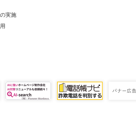
査の実施
活用