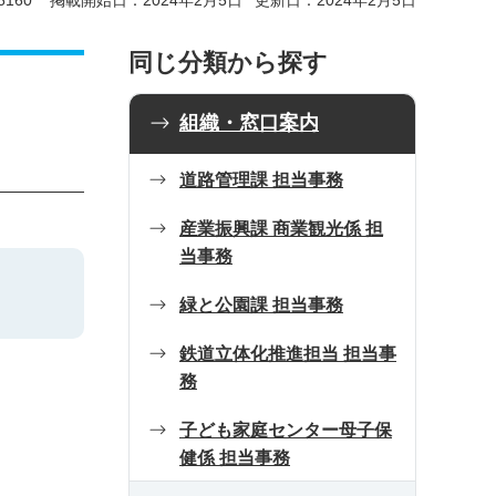
160
掲載開始日：2024年2月5日
更新日：2024年2月5日
同じ分類から探す
組織・窓口案内
道路管理課 担当事務
産業振興課 商業観光係 担
当事務
緑と公園課 担当事務
鉄道立体化推進担当 担当事
務
子ども家庭センター母子保
健係 担当事務