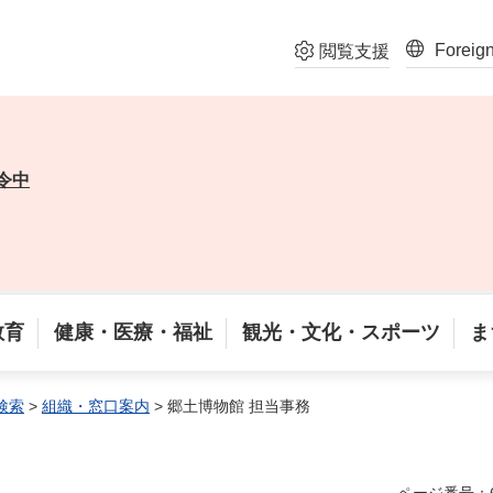
Foreig
閲覧支援
令中
教育
健康・医療・福祉
観光・文化・スポーツ
ま
検索
>
組織・窓口案内
> 郷土博物館 担当事務