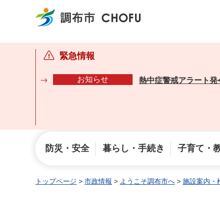
調布市
緊急情報
お知らせ
熱中症警戒アラート発
防災・安全
暮らし・手続き
子育て・
トップページ
>
市政情報
>
ようこそ調布市へ
>
施設案内・