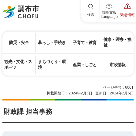
調布市
閲覧支援
検索
緊急情報
Language
健康・医療・福
防災・安全
暮らし・手続き
子育て・教育
祉
観光・文化・ス
まちづくり・環
産業・しごと
市政情報
ポーツ
境
ページ番号：6001
掲載開始日：2024年2月5日
更新日：2024年2月5日
財政課 担当事務