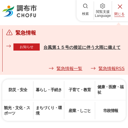
調布市
閲覧支援
検索
閉じる
Language
緊急情報
お知らせ
台風第１５号の接近に伴う大雨に備えて
緊急情報一覧
緊急情報RSS
健康・医療・福
防災・安全
暮らし・手続き
子育て・教育
祉
観光・文化・ス
まちづくり・環
産業・しごと
市政情報
ポーツ
境