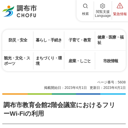
調布市
閲覧支援
検索
緊急情報
Language
健康・医療・福
防災・安全
暮らし・手続き
子育て・教育
祉
観光・文化・ス
まちづくり・環
産業・しごと
市政情報
ポーツ
境
ページ番号：5608
掲載開始日：2023年4月1日
更新日：2023年4月1日
調布市教育会館2階会議室におけるフリ
ーWi-Fiの利用