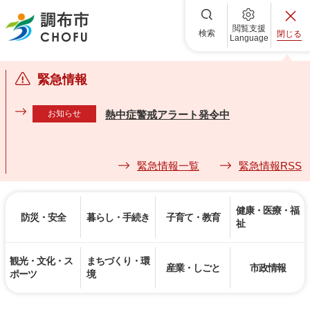
調布市
閲覧支援
検索
閉じる
Language
緊急情報
お知らせ
熱中症警戒アラート発令中
緊急情報一覧
緊急情報RSS
健康・医療・福
防災・安全
暮らし・手続き
子育て・教育
祉
観光・文化・ス
まちづくり・環
産業・しごと
市政情報
ポーツ
境