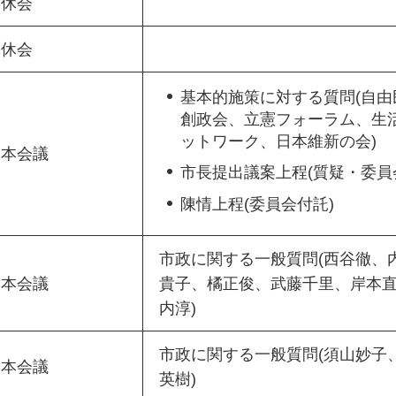
休会
休会
基本的施策に対する質問(自由
創政会、立憲フォーラム、生
ットワーク、日本維新の会)
本会議
市長提出議案上程(質疑・委員
陳情上程(委員会付託)
市政に関する一般質問(西谷徹、
本会議
貴子、橘正俊、武藤千里、岸本
内淳)
市政に関する一般質問(須山妙子
本会議
英樹)