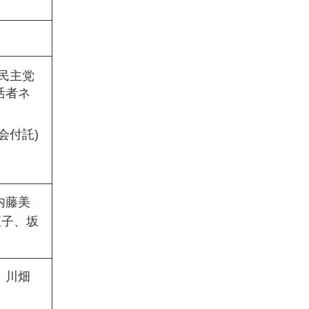
民主党
活者ネ
会付託)
内藤美
直子、坂
、川畑