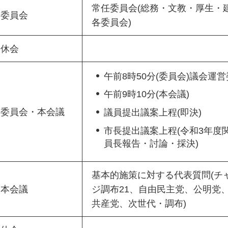
常任委員会(総務・文教・厚生・
委員会
各委員会)
休会
午前8時50分(委員会)議会運
午前9時10分(本会議)
委員会・本会議
議員提出議案上程(即決)
市長提出議案上程(令和3年度関
員長報告・討論・採決)
基本的施策に対する代表質問(チ
本会議
ジ調布21、自由民主党、公明党
共産党、次世代・調布)