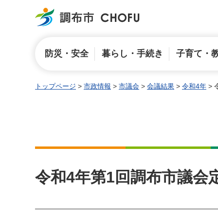
調布市
防災・安全
暮らし・手続き
子育て・
トップページ
>
市政情報
>
市議会
>
会議結果
>
令和4年
>
令和4年第1回調布市議会