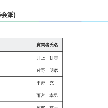
会派)
質問者氏名
井上 耕志
狩野 明彦
平野 充
雨宮 幸男
阿部 草太