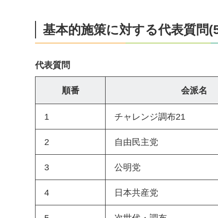
基本的施策に対する代表質問(5
代表質問
順番
会派名
1
チャレンジ調布21
2
自由民主党
3
公明党
4
日本共産党
5
次世代・調布