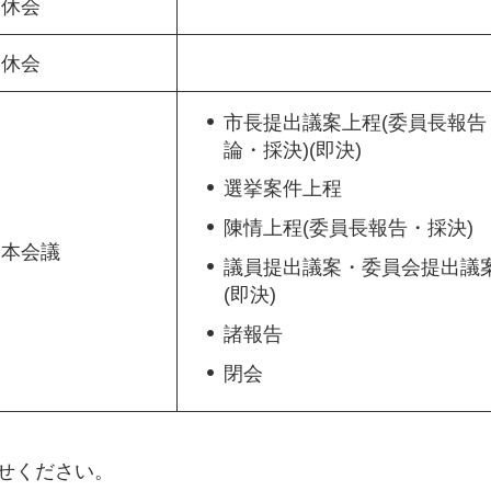
休会
休会
市長提出議案上程(委員長報告
論・採決)(即決)
選挙案件上程
陳情上程(委員長報告・採決)
本会議
議員提出議案・委員会提出議
(即決)
諸報告
閉会
わせください。