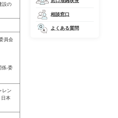
窓口混雑状況
建設の
相談窓口
よくある質問
営委員会
係-委
ャレン
、日本