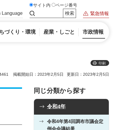
サイト内
ページ番号
n Language
緊急情報
サイト内検索
ちづくり・環境
産業・しごと
市政情報
印刷
461
掲載開始日：2023年2月5日
更新日：2023年2月5日
同じ分類から探す
令和4年
令和4年第4回調布市議会定
例会会議結果