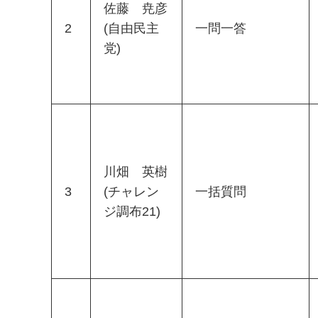
佐藤 尭彦
2
(自由民主
一問一答
党)
川畑 英樹
3
(チャレン
一括質問
ジ調布21)