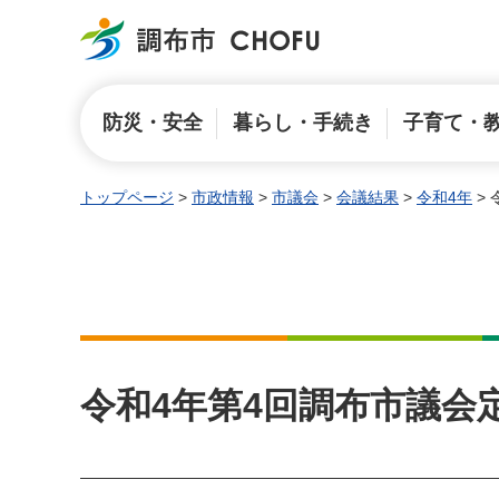
調布市
防災・安全
暮らし・手続き
子育て・
トップページ
>
市政情報
>
市議会
>
会議結果
>
令和4年
>
令和4年第4回調布市議会