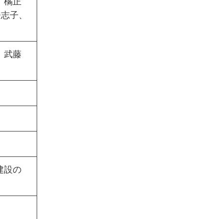
、橘正
登志子、
、武藤
建設の