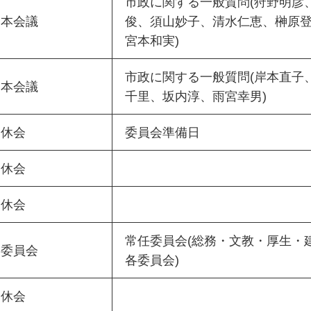
市政に関する一般質問(狩野明彦
本会議
俊、須山妙子、清水仁恵、榊原
宮本和実)
市政に関する一般質問(岸本直子
本会議
千里、坂内淳、雨宮幸男)
休会
委員会準備日
休会
休会
常任委員会(総務・文教・厚生・
委員会
各委員会)
休会