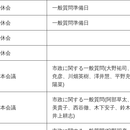
休会
一般質問準備日
休会
一般質問準備日
休会
休会
市政に関する一般質問(大野祐司
本会議
尭彦、川畑英樹、澤井慧、平野
陽菜)
市政に関する一般質問(阿部草太
本会議
美貴子、西谷徹、木下安子、鈴
井上耕志)