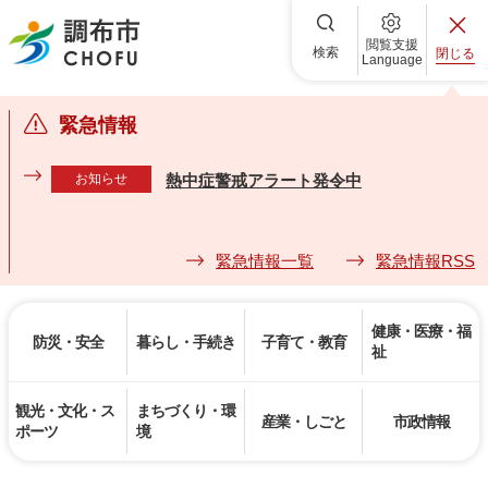
調布市
閲覧支援
検索
閉じる
Language
緊急情報
お知らせ
熱中症警戒アラート発令中
緊急情報一覧
緊急情報RSS
健康・医療・福
防災・安全
暮らし・手続き
子育て・教育
祉
観光・文化・ス
まちづくり・環
産業・しごと
市政情報
ポーツ
境