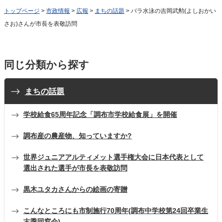
トップページ
>
市政情報
>
広報
>
まちの話題
> パラ水泳の吉岡武勲(よしおかい
さお)さんが市長を表敬訪問
同じ分類から探す
まちの話題
学校給食65周年記念「調布市学校給食展」を開催
調布産の農産物、知っていますか?
世界ジュニアアルティメット選手権大会に日本代表として
選出された選手が市長を表敬訪問
黒木ユタカさんからの絵画の寄贈
こんなところにも市制施行70周年(調布中学校第24回卒業生
古季同窓会)