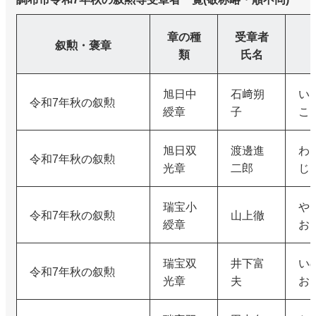
章の種
受章者
叙勲・褒章
類
氏名
旭日中
石﨑朔
い
令和7年秋の叙勲
綬章
子
こ
旭日双
渡邊進
わ
令和7年秋の叙勲
光章
二郎
じ
瑞宝小
や
令和7年秋の叙勲
山上徹
綬章
お
瑞宝双
井下富
い
令和7年秋の叙勲
光章
夫
お