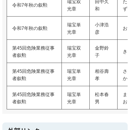
瑞宝双
田中久
た
令和7年秋の叙勲
光章
和
ず
瑞宝単
小津浩
令和7年秋の叙勲
お
光章
彦
第45回危険業務従事
瑞宝双
金野鈴
き
者叙勲
光章
子
第45回危険業務従事
瑞宝単
相谷壽
さ
者叙勲
光章
孝
か
第45回危険業務従事
瑞宝単
松本春
ま
者叙勲
光章
男
お