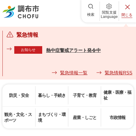
調布市
閲覧支援
検索
閉じる
Language
緊急情報
お知らせ
熱中症警戒アラート発令中
緊急情報一覧
緊急情報RSS
健康・医療・福
防災・安全
暮らし・手続き
子育て・教育
祉
観光・文化・ス
まちづくり・環
産業・しごと
市政情報
ポーツ
境