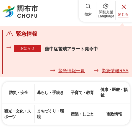
調布市
閲覧支援
検索
閉じる
Language
緊急情報
お知らせ
熱中症警戒アラート発令中
緊急情報一覧
緊急情報RSS
健康・医療・福
防災・安全
暮らし・手続き
子育て・教育
祉
観光・文化・ス
まちづくり・環
産業・しごと
市政情報
ポーツ
境