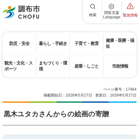
調布市
閲覧支援
検索
緊急情報
Language
健康・医療・福
防災・安全
暮らし・手続き
子育て・教育
祉
観光・文化・ス
まちづくり・環
産業・しごと
市政情報
ポーツ
境
ページ番号：17464
掲載開始日：2026年5月27日
更新日：2026年5月27日
黒木ユタカさんからの絵画の寄贈