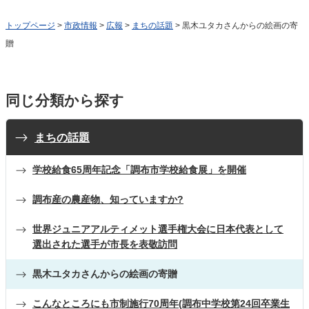
トップページ
>
市政情報
>
広報
>
まちの話題
> 黒木ユタカさんからの絵画の寄
贈
同じ分類から探す
まちの話題
学校給食65周年記念「調布市学校給食展」を開催
調布産の農産物、知っていますか?
世界ジュニアアルティメット選手権大会に日本代表として
選出された選手が市長を表敬訪問
黒木ユタカさんからの絵画の寄贈
こんなところにも市制施行70周年(調布中学校第24回卒業生