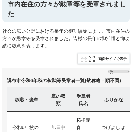
市内在住の方々が勲章等を受章されまし
た
社会の広い分野における長年の御功績等により、市内在住の
方々が勲章等を受章されました。皆様の長年の御活躍と御功
績に敬意を表します。
画面サイズで表示
調布市令和6年秋の叙勲等受章者一覧(敬称略・順不同)
章の種
受章者
叙勲・褒章
ふりがな
類
氏名
柘植義
令和6年秋の
旭日中
春
つげよしは