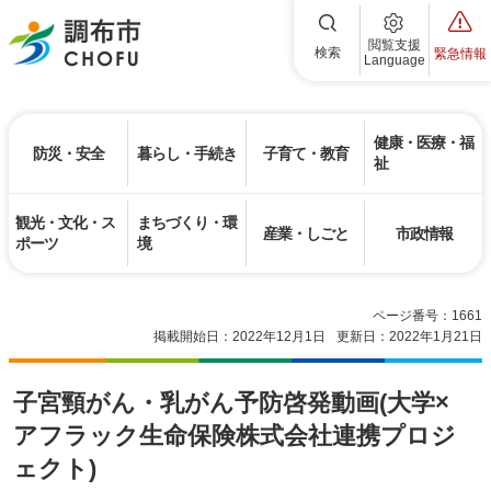
調布市
閲覧支援
検索
緊急情報
Language
健康・医療・福
防災・安全
暮らし・手続き
子育て・教育
祉
観光・文化・ス
まちづくり・環
産業・しごと
市政情報
ポーツ
境
ページ番号：1661
掲載開始日：2022年12月1日
更新日：2022年1月21日
子宮頸がん・乳がん予防啓発動画(大学×
アフラック生命保険株式会社連携プロジ
ェクト)