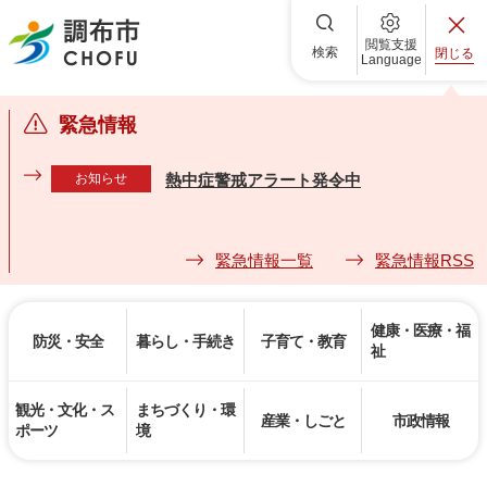
調布市
閲覧支援
検索
閉じる
Language
緊急情報
お知らせ
熱中症警戒アラート発令中
緊急情報一覧
緊急情報RSS
健康・医療・福
防災・安全
暮らし・手続き
子育て・教育
祉
観光・文化・ス
まちづくり・環
産業・しごと
市政情報
ポーツ
境