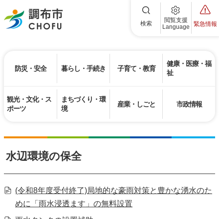
調布市
閲覧支援
検索
緊急情報
Language
健康・医療・福
防災・安全
暮らし・手続き
子育て・教育
祉
観光・文化・ス
まちづくり・環
産業・しごと
市政情報
ポーツ
境
水辺環境の保全
(令和8年度受付終了)局地的な豪雨対策と豊かな湧水のた
めに「雨水浸透ます」の無料設置