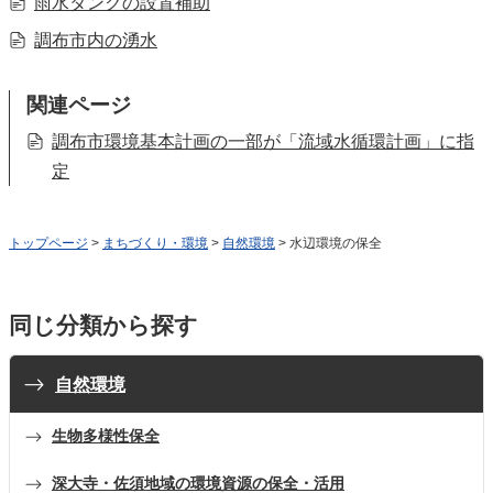
雨水タンクの設置補助
調布市内の湧水
関連ページ
調布市環境基本計画の一部が「流域水循環計画」に指
定
トップページ
>
まちづくり・環境
>
自然環境
> 水辺環境の保全
同じ分類から探す
自然環境
生物多様性保全
深大寺・佐須地域の環境資源の保全・活用