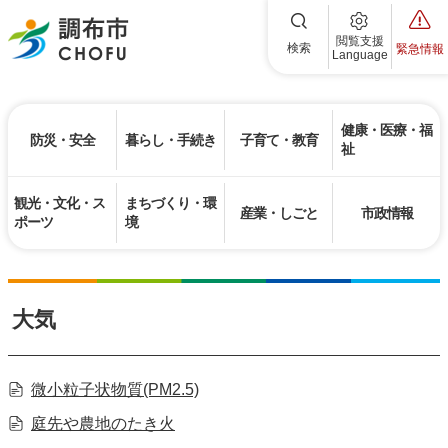
調布市
閲覧支援
検索
緊急情報
Language
健康・医療・福
防災・安全
暮らし・手続き
子育て・教育
祉
観光・文化・ス
まちづくり・環
産業・しごと
市政情報
ポーツ
境
大気
微小粒子状物質(PM2.5)
庭先や農地のたき火