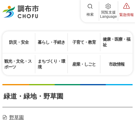
調布市
閲覧支援
検索
緊急情報
Language
健康・医療・福
防災・安全
暮らし・手続き
子育て・教育
祉
観光・文化・ス
まちづくり・環
産業・しごと
市政情報
ポーツ
境
緑道・緑地・野草園
野草園