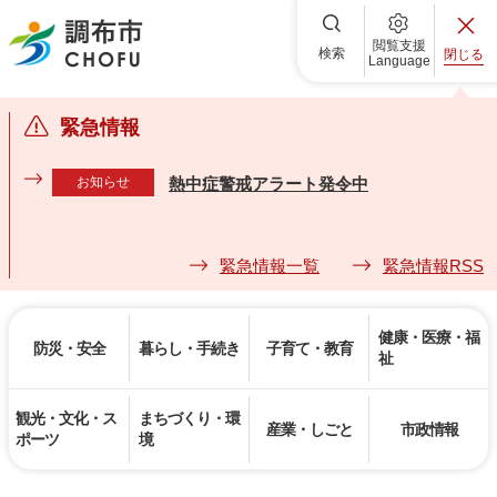
調布市
閲覧支援
検索
閉じる
Language
緊急情報
お知らせ
熱中症警戒アラート発令中
緊急情報一覧
緊急情報RSS
健康・医療・福
防災・安全
暮らし・手続き
子育て・教育
祉
観光・文化・ス
まちづくり・環
産業・しごと
市政情報
ポーツ
境